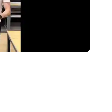
и специальные крепежные системы,
кий выбор моделей позволяет подобрать
лата производится удобным для вас
ставить заявку. Менеджер свяжется с вами
а доставка в день заказа. Качество работ
ектующих и соблюдением всех
ый опыт установки москитных сеток на
онструкции. Гарантия на все виды работ и
и.
пасность своих питомцев и комфорт в
я любых размеров окон и позволяют
ли, сохраняя при этом естественную