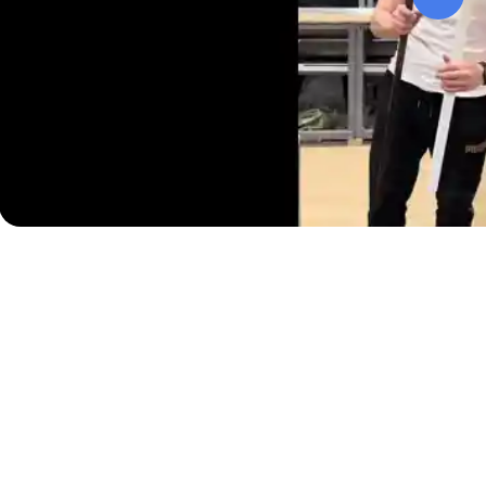
и надежный монтаж.
Ассортимент включает различные типы креплений 
обеспечивающие долговечность конструкции. Широ
оптимальное решение для любых размеров окон. Оп
способом.
Для заказа достаточно позвонить по телефону или о
для уточнения деталей и вызова замерщика. Возможн
гарантируется использованием проверенных компл
технологических требований.
Важно отметить, что наши специалисты имеют богат
пластиковые окна и обеспечат надежную фиксацию к
продукции действует в течение длительного времен
Выбирая сетку «Антикошка», вы обеспечиваете безо
доме на долгие годы! Готовые решения подходят дл
эффективно защищать помещения от насекомых и пы