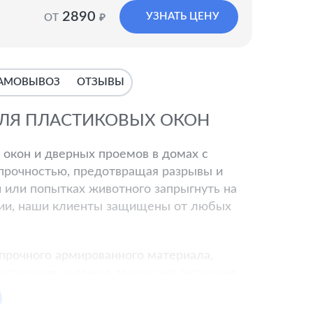
2890
УЗНАТЬ ЦЕНУ
ОТ
₽
САМОВЫВОЗ
ОТЗЫВЫ
ДЛЯ ПЛАСТИКОВЫХ ОКОН
 окон и дверных проемов в домах с
рочностью, предотвращая разрывы и
 или попытках животного запрыгнуть на
кции, наши клиенты защищены от любых
 прочного армированного материала,
онструкция надежно защищает питомцев
м обеспечивая эффективную вентиляцию
нять форму даже под весом животного.