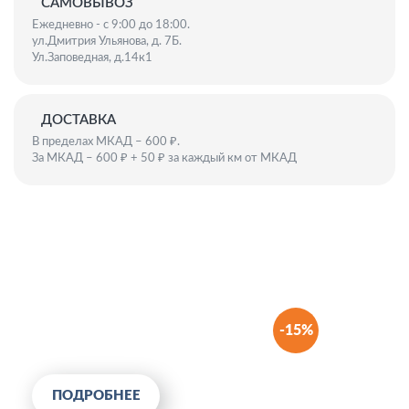
САМОВЫВОЗ
Ежедневно - с 9:00 до 18:00.
ул.Дмитрия Ульянова, д. 7Б.
Ул.Заповедная, д.14к1
ДОСТАВКА
В пределах МКАД – 600 ₽.
За МКАД – 600 ₽ + 50 ₽ за каждый км от МКАД
СКИДКА 15% НА ВСЕ
СЕТКИ!
С 15 сентября 2025г. стартует
выгодная акция в честь конца
-15%
сезона — скидка 15% на все виды
москитных сеток.
ПОДРОБНЕЕ