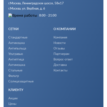
Плиссе
г.Москва, Ленинградское шоссе, 58к17
от 8990 руб.
г.Москва, ул. Вербная, д. 6
Заказать
Гармошка
8:00 - 21:00
от 7990 руб.
Заказать
Рулонные (Роллетные)
СЕТКИ
О КОМПАНИИ
от 7800 руб.
Заказать
Стандартные
Компания
Распашные
Антикошка
Новости
от 3490 руб.
Антипыльца
Отзывы
Заказать
Ультравью
Партнерам
Нестандартные
Антиптица
Вопрос-ответ
от 3200 руб.
Заказать
Антимошка
Доставка
Защита от детей
Стальные
Контакты
от 2700 руб.
Фильтр
Заказать
Солнцезащитные
Противомоскитные сетки оптом
от 6950 руб.
КЛИЕНТУ
Рассчитать
Типы полотна москитных сеток
Акции
Заказать
Цены
Стандарт. Фибергласс (Fiberglass)