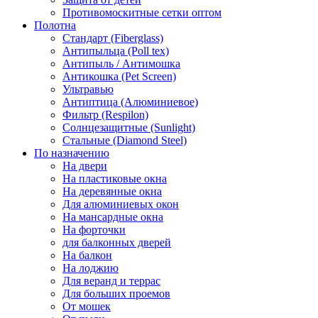
Противомоскитные сетки оптом
Полотна
Стандарт (Fiberglass)
Антипыльца (Poll tex)
Антипыль / Антимошка
Антикошка (Pet Screen)
Ультравью
Антиптица (Алюминиевое)
Фильтр (Respilon)
Солнцезащитные (Sunlight)
Стальные (Diamond Steel)
По назначению
На двери
На пластиковые окна
На деревянные окна
Для алюминиевых окон
На мансардные окна
На форточки
для балконных дверей
На балкон
На лоджию
Для веранд и террас
Для больших проемов
От мошек