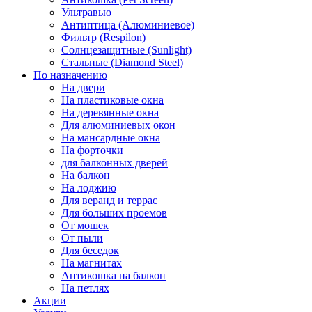
Ультравью
Антиптица (Алюминиевое)
Фильтр (Respilon)
Солнцезащитные (Sunlight)
Стальные (Diamond Steel)
По назначению
На двери
На пластиковые окна
На деревянные окна
Для алюминиевых окон
На мансардные окна
На форточки
для балконных дверей
На балкон
На лоджию
Для веранд и террас
Для больших проемов
От мошек
От пыли
Для беседок
На магнитах
Антикошка на балкон
На петлях
Акции