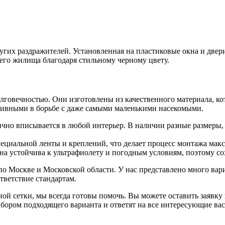
угих раздражителей. Установленная на пластиковые окна и двер
шего жилища благодаря стильному черному цвету.
лговечностью. Они изготовлены из качественного материала, к
ктивными в борьбе с даже самыми маленькими насекомыми.
нично вписывается в любой интерьер. В наличии разные размеры,
специальной ленты и креплений, что делает процесс монтажа ма
Она устойчива к ультрафиолету и погодным условиям, поэтому с
по Москве и Московской области. У нас представлено много вари
тветствие стандартам.
ой сетки, мы всегда готовы помочь. Вы можете оставить заявку
ором подходящего варианта и ответят на все интересующие вас